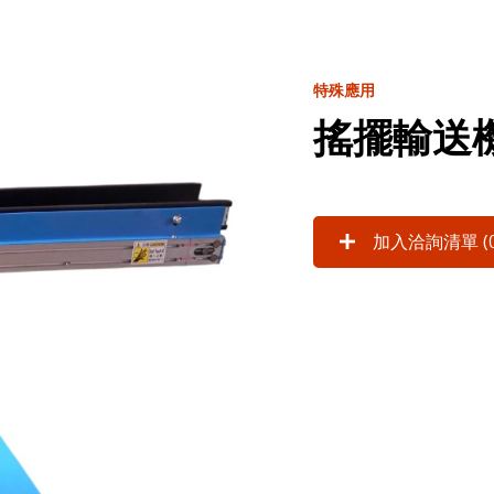
特殊應用
搖擺輸送
加入洽詢清單 (