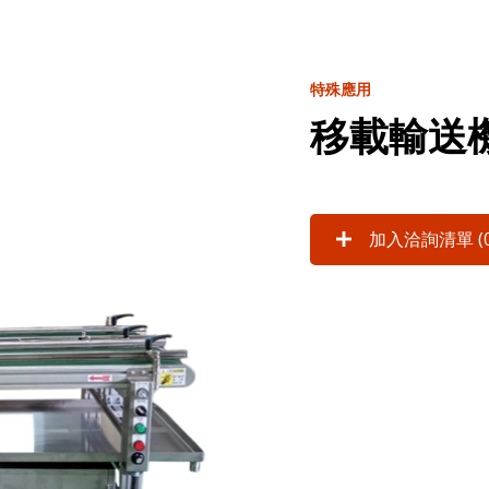
特殊應用
移載輸送
加入洽詢清單 (